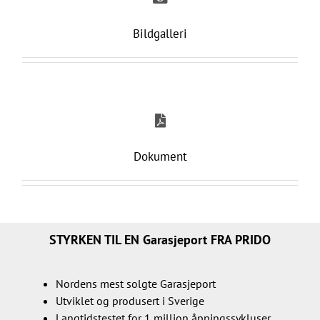
Bildgalleri
Visse bygg krever Garasjeport med ekstra
klasse. Bygg der design, funksjon og
økonomi er like viktige aspekter å ta hensyn
til. Som navnet antyder, er Ecolid et virkelig
økonomisk og miljømessig sterkt alternativ,
som samtidig har høy finish og minimale
vedlikeholdsbehov. Så hvis du trenger en
Dokument
godt isolert, rimelig og stilig Garasjeport
eller slagport, trenger du ikke lete lenger.
STYRKEN TIL EN Garasjeport FRA PRIDO
Nordens mest solgte Garasjeport
Utviklet og produsert i Sverige
Langtidstestet for 1 million åpningssykluser