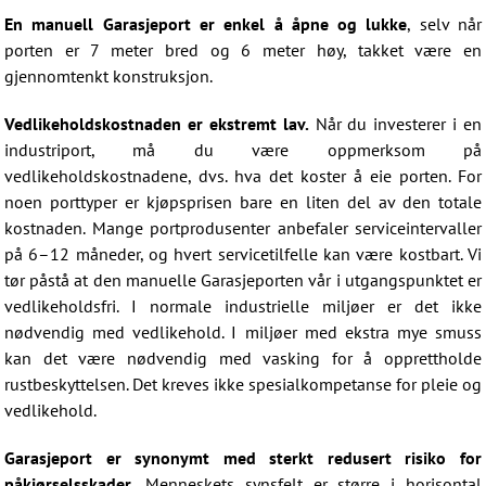
En manuell Garasjeport er enkel å åpne og lukke
, selv når
porten er 7 meter bred og 6 meter høy, takket være en
gjennomtenkt konstruksjon.
Vedlikeholdskostnaden er ekstremt lav.
Når du investerer i en
industriport, må du være oppmerksom på
vedlikeholdskostnadene, dvs. hva det koster å eie porten. For
noen porttyper er kjøpsprisen bare en liten del av den totale
kostnaden. Mange portprodusenter anbefaler serviceintervaller
på 6–12 måneder, og hvert servicetilfelle kan være kostbart. Vi
tør påstå at den manuelle Garasjeporten vår i utgangspunktet er
vedlikeholdsfri. I normale industrielle miljøer er det ikke
nødvendig med vedlikehold. I miljøer med ekstra mye smuss
kan det være nødvendig med vasking for å opprettholde
rustbeskyttelsen. Det kreves ikke spesialkompetanse for pleie og
vedlikehold.
Garasjeport er synonymt med sterkt redusert risiko for
påkjørselsskader.
Menneskets synsfelt er større i horisontal