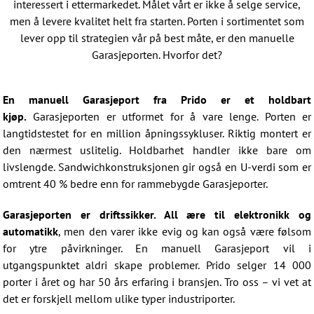
interessert i ettermarkedet. Målet vårt er ikke å selge service,
men å levere kvalitet helt fra starten. Porten i sortimentet som
lever opp til strategien vår på best måte, er den manuelle
Garasjeporten. Hvorfor det?
En manuell Garasjeport fra Prido er et holdbart
kjøp.
Garasjeporten er utformet for å vare lenge. Porten er
langtidstestet for en million åpningssykluser. Riktig montert er
den nærmest uslitelig. Holdbarhet handler ikke bare om
livslengde. Sandwichkonstruksjonen gir også en U-verdi som er
omtrent 40 % bedre enn for rammebygde Garasjeporter.
Garasjeporten er driftssikker. All ære til elektronikk og
automatikk
, men den varer ikke evig og kan også være følsom
for ytre påvirkninger. En manuell Garasjeport vil i
utgangspunktet aldri skape problemer. Prido selger 14 000
porter i året og har 50 års erfaring i bransjen. Tro oss – vi vet at
det er forskjell mellom ulike typer industriporter.