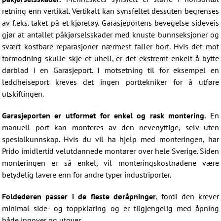
retning enn vertikal. Vertikalt kan synsfeltet dessuten begrenses
av f.eks. taket på et kjøretøy. Garasjeportens bevegelse sideveis
gjør at antallet påkjørselsskader med knuste bunnseksjoner og
svært kostbare reparasjoner nærmest faller bort. Hvis det mot
formodning skulle skje et uhell, er det ekstremt enkelt å bytte
dørblad i en Garasjeport. I motsetning til for eksempel en
leddheiseport kreves det ingen porttekniker for å utføre
utskiftingen.
Garasjeporten er utformet for enkel og rask montering.
En
manuell port kan monteres av den nevenyttige, selv uten
spesialkunnskap. Hvis du vil ha hjelp med monteringen, har
Prido imidlertid velutdannede montører over hele Sverige. Siden
monteringen er så enkel, vil monteringskostnadene være
betydelig lavere enn for andre typer industriporter.
Foldedøren passer i de fleste døråpninger
, fordi den krever
minimal side- og toppklaring og er tilgjengelig med åpning
både innover og utover.