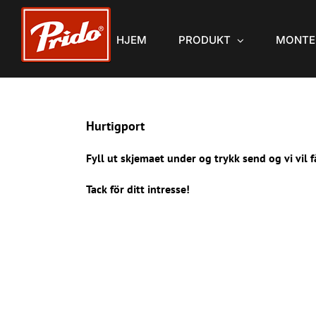
Skip
to
HJEM
PRODUKT
MONTE
content
Hurtigport
Fyll ut skjemaet under og trykk send og vi vil 
Tack för ditt intresse!