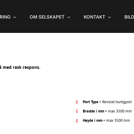
RING
OM SELSKAPET
KONTAKT
BIL
få med rask respons.
Port Type
= Revolid hurtigport
Bredde i mm
= max 3500 mm
Høyde i mm
= max 3500 mm